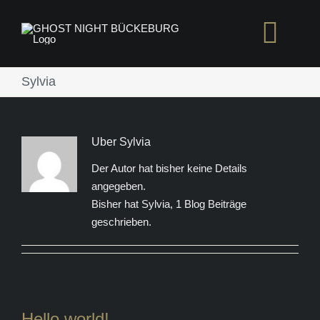
Zum
Inhalt
Togg
springen
Navi
Sylvia
START
Über Sylvia
TICKE
Der Autor hat bisher keine Details
angegeben.
FAQ
Bisher hat Sylvia, 1 Blog Beiträge
geschrieben.
Hello world!