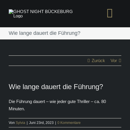
Zum
Inhalt
Togg
springen
Navi
Wie lange dauert die Führung?
START
TICKE
Zurück
Vor
FAQ
Wie lange dauert die Führung?
Die Führung dauert – wie jeder gute Thriller – ca. 80
Minuten.
Von
Sylvia
|
Juni 23rd, 2023
|
0 Kommentare