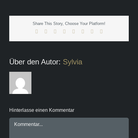
Share This Story, Choose Your Platform!
Facebook
X
Reddit
LinkedIn
Tumblr
Pinterest
Vk
E-
Mail
Über den Autor:
Sylvia
Hinterlasse einen Kommentar
Kommentar